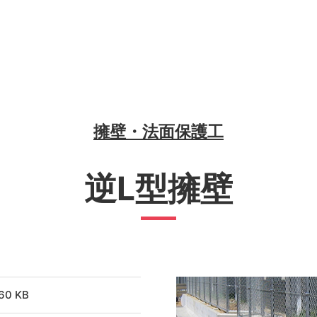
擁壁・法面保護工
逆L型擁壁
60 KB