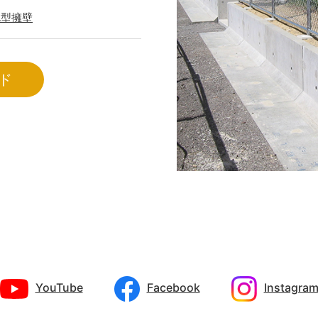
L型擁壁
ド
YouTube
Facebook
Instagra