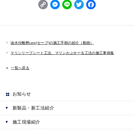
C
M
L
T
F
o
e
i
w
a
p
s
n
it
c
y
s
e
t
e
L
e
e
b
油水分離桝save(セーブ)の施工手順の紹介（動画）
i
n
r
o
マリンリーブシート工法、マリンかぶせーる工法の施工事例集
n
g
o
一覧へ戻る
k
e
k
r
お知らせ
新製品・新工法紹介
施工現場紹介