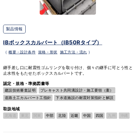
製品情報
IBボックスカルバート（IB50Rタイプ）
（
概要・設計条件
規格・形状
施工方法・流れ
）
継手差し口に耐震性ゴムリングを取り付け、個々の継手に可とう性と
止水性をもたせたボックスカルバートです。
認定・規格・準拠図書等
建設技術審査証明
プレキャスト共同溝設計・施工要領（案）
道路土工カルバート工指針
下水道施設の耐震対策指針と解説
取扱地域
北海道
東北
関東
中部
北陸
近畿
中国
四国
九州
沖縄