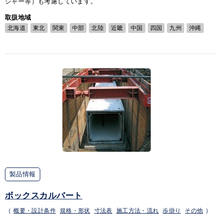
シャー等）も考慮しています。
取扱地域
北海道
東北
関東
中部
北陸
近畿
中国
四国
九州
沖縄
製品情報
ボックスカルバート
（
概要・設計条件
規格・形状
寸法表
施工方法・流れ
歩掛り
その他
）