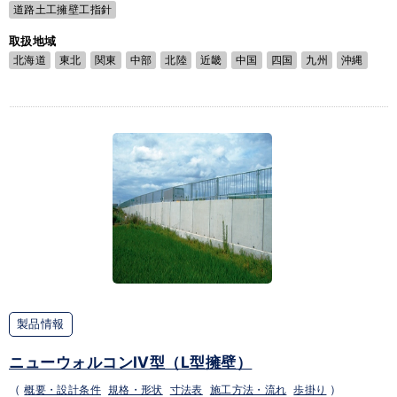
道路土工擁壁工指針
取扱地域
北海道
東北
関東
中部
北陸
近畿
中国
四国
九州
沖縄
製品情報
ニューウォルコンⅣ型（L型擁壁）
（
概要・設計条件
規格・形状
寸法表
施工方法・流れ
歩掛り
）