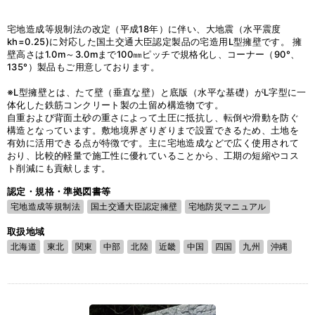
宅地造成等規制法の改定（平成18年）に伴い、大地震（水平震度
kh=0.25)に対応した国土交通大臣認定製品の宅造用L型擁壁です。 擁
壁高さは1.0m～3.0mまで100㎜ピッチで規格化し、コーナー（90°、
135°）製品もご用意しております。
※L型擁壁とは、たて壁（垂直な壁）と底版（水平な基礎）がL字型に一
体化した鉄筋コンクリート製の土留め構造物です。
自重および背面土砂の重さによって土圧に抵抗し、転倒や滑動を防ぐ
構造となっています。敷地境界ぎりぎりまで設置できるため、土地を
有効に活用できる点が特徴です。主に宅地造成などで広く使用されて
おり、比較的軽量で施工性に優れていることから、工期の短縮やコス
ト削減にも貢献します。
認定・規格・準拠図書等
宅地造成等規制法
国土交通大臣認定擁壁
宅地防災マニュアル
取扱地域
北海道
東北
関東
中部
北陸
近畿
中国
四国
九州
沖縄