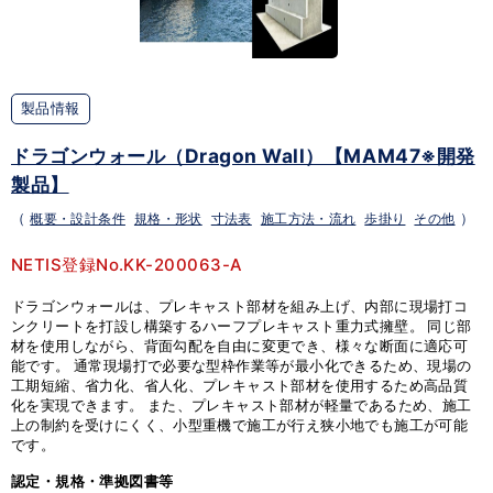
製品情報
ドラゴンウォール（Dragon Wall）【MAM47※開発
製品】
（
概要・設計条件
規格・形状
寸法表
施工方法・流れ
歩掛り
その他
）
NETIS登録No.KK-200063-A
ドラゴンウォールは、プレキャスト部材を組み上げ、内部に現場打コ
ンクリートを打設し構築するハーフプレキャスト重力式擁壁。 同じ部
材を使用しながら、背面勾配を自由に変更でき、様々な断面に適応可
能です。 通常現場打で必要な型枠作業等が最小化できるため、現場の
工期短縮、省力化、省人化、プレキャスト部材を使用するため高品質
化を実現できます。 また、プレキャスト部材が軽量であるため、施工
上の制約を受けにくく、小型重機で施工が行え狭小地でも施工が可能
です。
認定・規格・準拠図書等