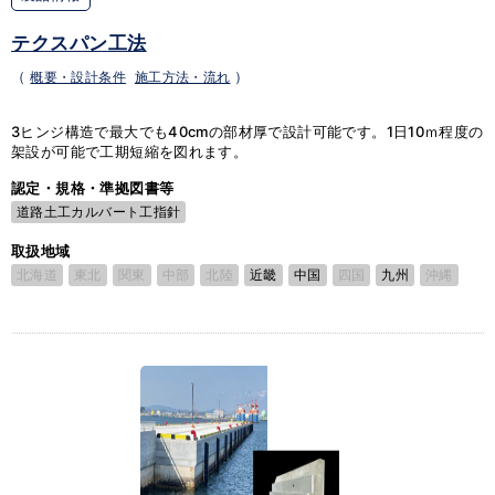
テクスパン工法
（
概要・設計条件
施工方法・流れ
）
3ヒンジ構造で最大でも40cmの部材厚で設計可能です。1日10ｍ程度の
架設が可能で工期短縮を図れます。
認定・規格・準拠図書等
道路土工カルバート工指針
取扱地域
北海道
東北
関東
中部
北陸
近畿
中国
四国
九州
沖縄