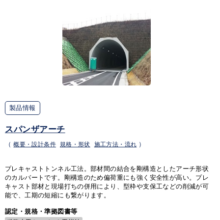
製品情報
スパンザアーチ
（
概要・設計条件
規格・形状
施工方法・流れ
）
プレキャストトンネル工法。部材間の結合を剛構造としたアーチ形状
のカルバートです。剛構造のため偏荷重にも強く安全性が高い。プレ
キャスト部材と現場打ちの併用により、型枠や支保工などの削減が可
能で、工期の短縮にも繋がります。
認定・規格・準拠図書等