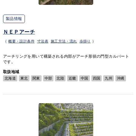
製品情報
ＮＥＰアーチ
（
概要・設計条件
寸法表
施工方法・流れ
歩掛り
）
アーチリングを用いて構築される内部がアーチ形状の門型カルバート
です。
取扱地域
北海道
東北
関東
中部
北陸
近畿
中国
四国
九州
沖縄