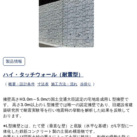
製品情報
ハイ・タッチウォール（耐震型）
（
概要・設計条件
寸法表
施工方法・流れ
歩掛り
）
擁壁高さH3.0m～5.0mの国土交通大臣認定の宅地造成用Ｌ型擁壁で
す。 高さ3.0m以上のＬ型擁壁では唯一の認定擁壁であり、旧建設省建
築研究所で耐震実験等を行い地震時の挙動を解析した結果を反映して
おります。
※L型擁壁とは、たて壁（垂直な壁）と底版（水平な基礎）がL字型に一
体化した鉄筋コンクリート製の土留め構造物です。
自重および背面土砂の重さによって土圧に抵抗し、転倒や滑動を防ぐ