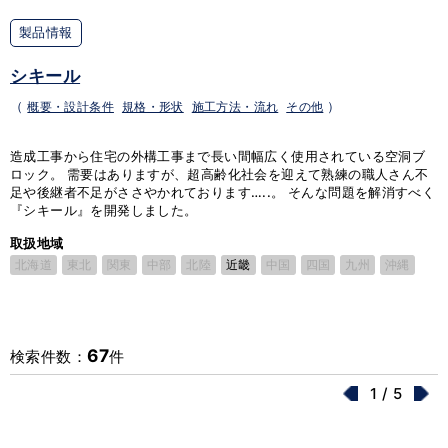
製品情報
シキール
（
概要・設計条件
規格・形状
施工方法・流れ
その他
）
造成工事から住宅の外構工事まで長い間幅広く使用されている空洞ブ
ロック。 需要はありますが、超高齢化社会を迎えて熟練の職人さん不
足や後継者不足がささやかれております…..。 そんな問題を解消すべく
『シキール』を開発しました。
取扱地域
北海道
東北
関東
中部
北陸
近畿
中国
四国
九州
沖縄
67
検索件数：
件
1 / 5