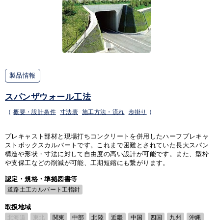
製品情報
スパンザウォール工法
（
概要・設計条件
寸法表
施工方法・流れ
歩掛り
）
プレキャスト部材と現場打ちコンクリートを併用したハーフプレキャ
ストボックスカルバートです。これまで困難とされていた長大スパン
構造や形状・寸法に対して自由度の高い設計が可能です。また、型枠
や支保工などの削減が可能、工期短縮にも繋がります。
認定・規格・準拠図書等
道路土工カルバート工指針
取扱地域
北海道
東北
関東
中部
北陸
近畿
中国
四国
九州
沖縄