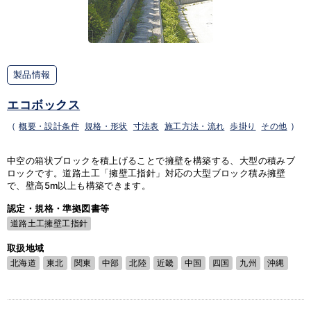
製品情報
エコボックス
（
概要・設計条件
規格・形状
寸法表
施工方法・流れ
歩掛り
その他
）
中空の箱状ブロックを積上げることで擁壁を構築する、大型の積みブ
ロックです。道路土工「擁壁工指針」対応の大型ブロック積み擁壁
で、壁高5m以上も構築できます。
認定・規格・準拠図書等
道路土工擁壁工指針
取扱地域
北海道
東北
関東
中部
北陸
近畿
中国
四国
九州
沖縄