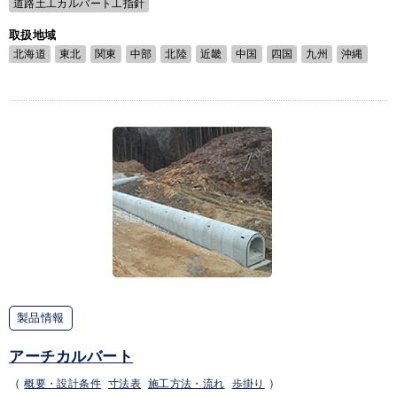
道路土工カルバート工指針
取扱地域
北海道
東北
関東
中部
北陸
近畿
中国
四国
九州
沖縄
製品情報
アーチカルバート
（
概要・設計条件
寸法表
施工方法・流れ
歩掛り
）