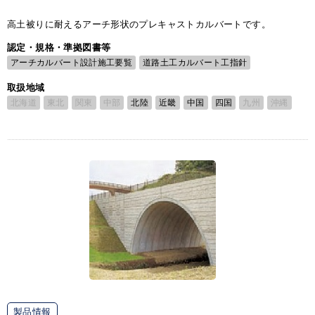
高土被りに耐えるアーチ形状のプレキャストカルバートです。
認定・規格・準拠図書等
アーチカルバート設計施工要覧
道路土工カルバート工指針
取扱地域
北海道
東北
関東
中部
北陸
近畿
中国
四国
九州
沖縄
製品情報