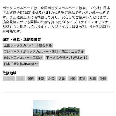
ボックスカルバートは、全国ボックスカルバート協会、（公社）日本
下水道協会I類認定器材及びJISの規格認定製品で使い易い統一規格で
す。また道路土工にも準拠しており、安心してご使用いただけます。
協会規格以外でも同様の性能を持ったKCタイプ（ケイコンオリジナル
規格）もご用意しております。大型サイズには２分割、４分割の対応
も可能です。
認定・規格・準拠図書等
全国ボックスカルバート協会規格
プレキャストボックスカルバート設計・施工マニュアル
道路土工カルバート工指針
下水道協会規格JSWASA-12
日本工業規格JISA5372
取扱地域
北海道
東北
関東
中部
北陸
近畿
中国
四国
九州
沖縄