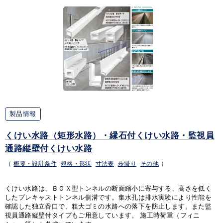
製品情報
くけい水路（矩形水路）・縁石付くけい水路・監視員
通路縦壁付くけい水路
（
概要・設計条件
規格・形状
寸法表
歩掛り
その他
）
くけい水路は、ＢＯＸ型トンネルの断面縮小に寄与する、高さを低く
したプレキャストトンネル側溝です。集水孔は排水実験により性能を
確認した独立呑口で、粗大ゴミの水路への落下を防止します。また監
視員通路縦壁付タイプもご用意しています。 施工時荷重（フィニ