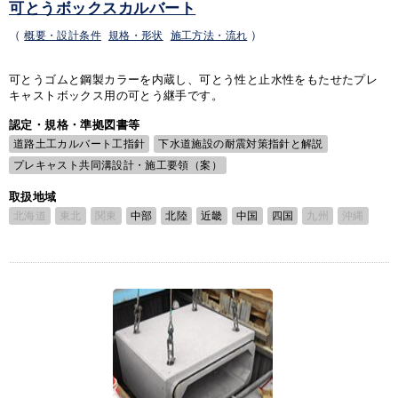
可とうボックスカルバート
（
概要・設計条件
規格・形状
施工方法・流れ
）
可とうゴムと鋼製カラーを内蔵し、可とう性と止水性をもたせたプレ
キャストボックス用の可とう継手です。
認定・規格・準拠図書等
道路土工カルバート工指針
下水道施設の耐震対策指針と解説
プレキャスト共同溝設計・施工要領（案）
取扱地域
北海道
東北
関東
中部
北陸
近畿
中国
四国
九州
沖縄