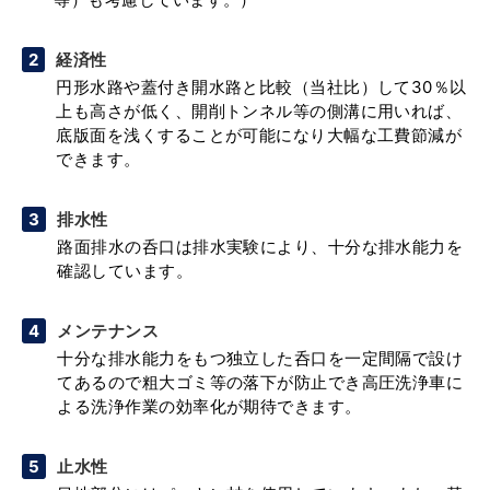
経済性
円形水路や蓋付き開水路と比較（当社比）して30％以
上も高さが低く、開削トンネル等の側溝に用いれば、
底版面を浅くすることが可能になり大幅な工費節減が
できます。
排水性
路面排水の呑口は排水実験により、十分な排水能力を
確認しています。
メンテナンス
十分な排水能力をもつ独立した呑口を一定間隔で設け
てあるので粗大ゴミ等の落下が防止でき高圧洗浄車に
よる洗浄作業の効率化が期待できます。
止水性