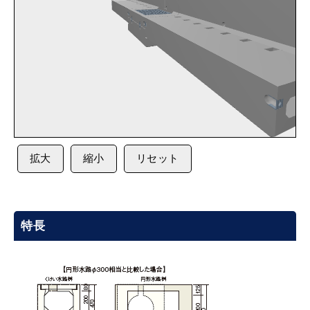
拡大
縮小
リセット
特長