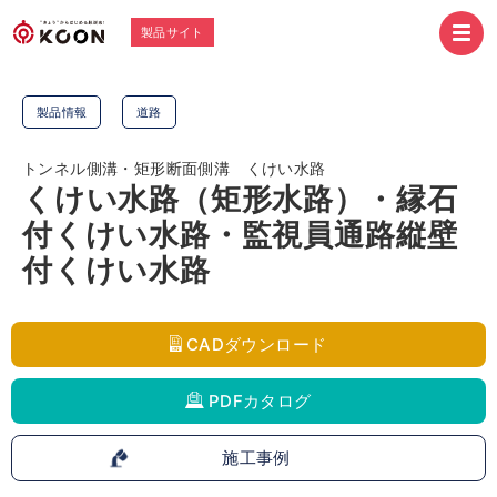
製品サイト
製品情報
道路
トンネル側溝・矩形断面側溝 くけい水路
くけい水路（矩形水路）・縁石
付くけい水路・監視員通路縦壁
付くけい水路
CADダウンロード
PDFカタログ
施工事例