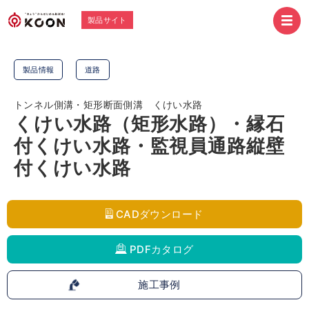
製品サイト
製品情報
道路
トンネル側溝・矩形断面側溝 くけい水路
くけい水路（矩形水路）・縁石
付くけい水路・監視員通路縦壁
付くけい水路
CADダウンロード
PDFカタログ
施工事例