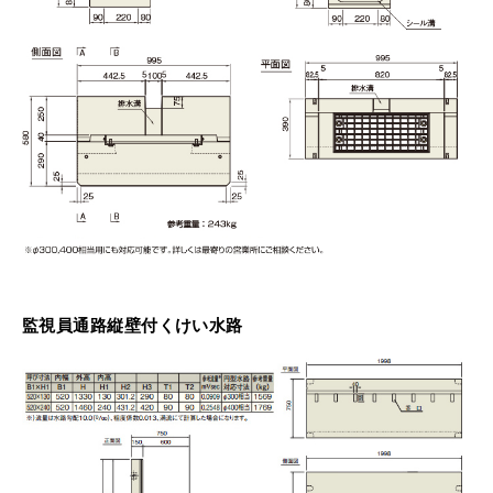
監視員通路縦壁付くけい水路