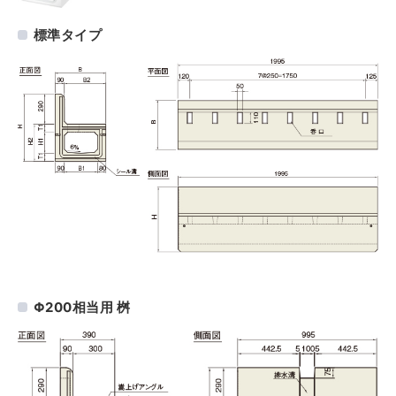
標準タイプ
Φ200相当用 桝