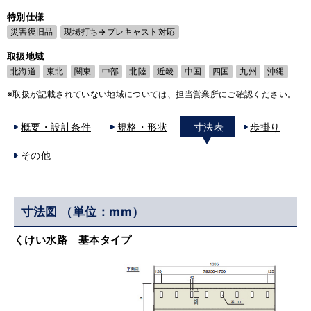
特別仕様
災害復旧品
現場打ち→プレキャスト対応
取扱地域
北海道
東北
関東
中部
北陸
近畿
中国
四国
九州
沖縄
※取扱が記載されていない地域については、担当営業所にご確認ください。
概要・設計条件
規格・形状
寸法表
歩掛り
その他
寸法図 （単位：mm）
くけい水路 基本タイプ