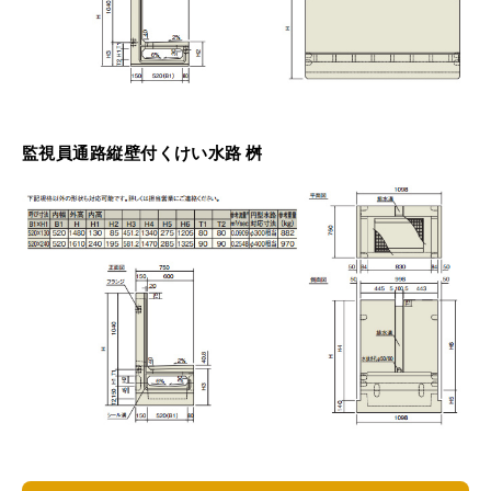
監視員通路縦壁付くけい水路 桝