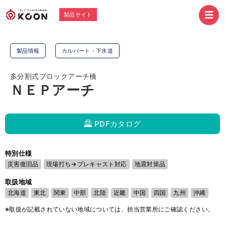
製品サイト
製品情報
カルバート・下水道
多分割式ブロックアーチ橋
ＮＥＰアーチ
PDFカタログ
特別仕様
災害復旧品
現場打ち→プレキャスト対応
地震対策品
取扱地域
北海道
東北
関東
中部
北陸
近畿
中国
四国
九州
沖縄
※取扱が記載されていない地域については、担当営業所にご確認ください。