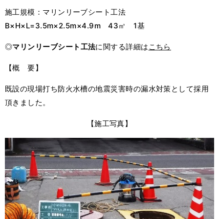
施工規模：マリンリーブシート工法
B×H×L=3.5m×2.5m×4.9m 43㎥ 1基
◎
マリンリーブシート工法
に関する詳細は
こちら
【概 要】
既設の現場打ち防火水槽の地震災害時の漏水対策として採用
頂きました。
【施工写真】