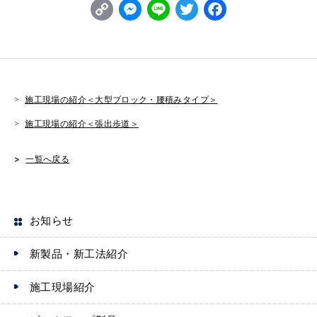
C
M
L
T
F
o
e
i
w
a
p
s
n
it
c
y
s
e
t
e
L
e
e
b
施工現場の紹介＜大型ブロック・腰積みタイプ＞
i
n
r
o
施工現場の紹介＜張出歩道＞
n
g
o
一覧へ戻る
k
e
k
r
お知らせ
新製品・新工法紹介
施工現場紹介