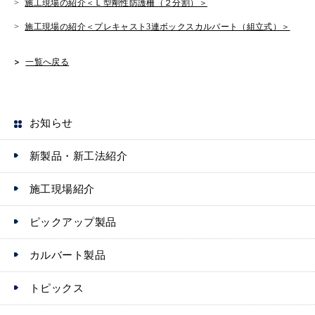
L
e
e
b
施工現場の紹介＜Ｌ型剛性防護柵（２分割）＞
i
n
r
o
施工現場の紹介＜プレキャスト3連ボックスカルバート（組立式）＞
n
g
o
一覧へ戻る
k
e
k
r
お知らせ
新製品・新工法紹介
施工現場紹介
ピックアップ製品
カルバート製品
トピックス