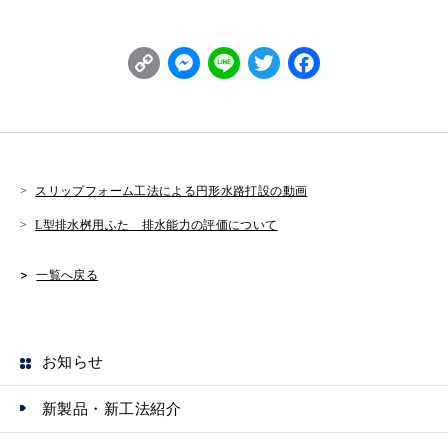
C
M
L
T
F
o
e
i
w
a
p
s
n
it
c
y
s
e
t
e
L
e
e
b
スリップフォーム工法による円形水路打設の動画
i
n
r
o
L型排水桝用ふた 排水能力の評価について
n
g
o
一覧へ戻る
k
e
k
r
お知らせ
新製品・新工法紹介