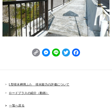
C
M
L
T
F
o
e
i
w
a
p
s
n
it
c
y
s
e
t
e
L
e
e
b
L型排水桝用ふた 排水能力の評価について
i
n
r
o
ロードプラスの紹介（動画）
n
g
o
一覧へ戻る
k
e
k