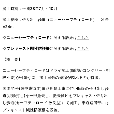
施工時期：平成28年7月～10月
施工規模：張り出し歩道（ニューセーフティロード） 延長
=24m
◎
ニューセーフティロード
に関する詳細は
こちら
◎
プレキャスト剛性防護柵
に関する詳細は
こちら
【概 要】
ニューセーフティロードはドライ施工(間詰めコンクリート打
設不要)が可能な為、施工日数の短縮が図れるのが特徴。
国道41号(越中東街道)道路拡幅工事に伴い既設の張り出し歩
道(現場打ち)を一部撤去し、撤去箇所をプレキャスト張り出
し歩道(セーフティロード 改良型)にて施工。車道路肩部には
プレキャスト剛性防護柵を設置。