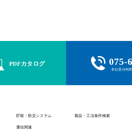
n
g
k
e
r
075-
PDFカタログ
本社受付時間 
貯留・防災システム
製品・工法条件検索
通信関連