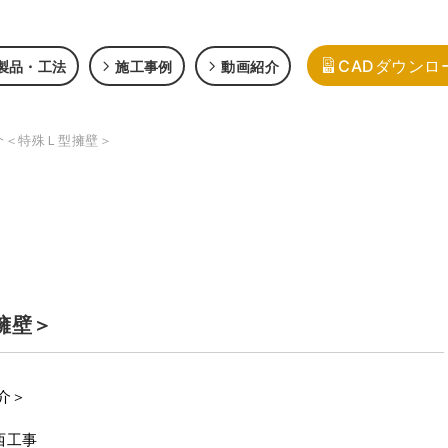
CADダウンロ
製品・工法
施工事例
動画紹介
介＜特殊Ｌ型擁壁＞
擁壁＞
介＞
西工事