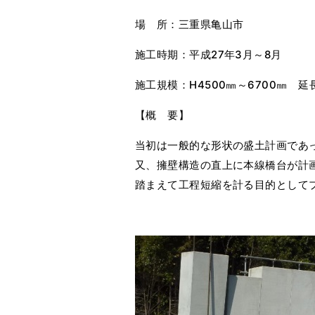
場 所：三重県亀山市
施工時期：平成27年3月～8月
施工規模：H4500㎜～6700㎜ 延長
【概 要】
当初は一般的な形状の盛土計画であ
又、擁壁構造の直上に本線橋台が計
踏まえて工程短縮を計る目的として