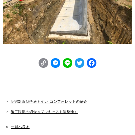
C
M
L
T
F
o
e
i
w
a
p
s
n
it
c
y
s
e
t
e
L
e
e
b
災害対応型快適トイレ コンフォレットの紹介
i
n
r
o
施工現場の紹介＜プレキャスト調整池＞
n
g
o
一覧へ戻る
k
e
k