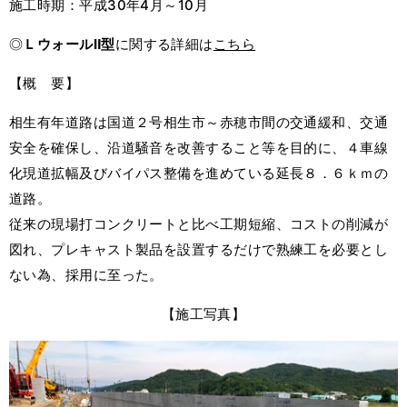
施工時期：平成30年4月～10月
◎
ＬウォールⅡ型
に関する詳細は
こちら
【概 要】
相生有年道路は国道２号相生市～赤穂市間の交通緩和、交通
安全を確保し、沿道騒音を改善すること等を目的に、４車線
化現道拡幅及びバイパス整備を進めている延長８．６ｋｍの
道路。
従来の現場打コンクリートと比べ工期短縮、コストの削減が
図れ、プレキャスト製品を設置するだけで熟練工を必要とし
ない為、採用に至った。
【施工写真】