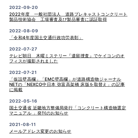
2022-09-20
2022年度 一般社団法人 道路プレキャストコンクリート
製品技術協会 工場審査及び製品審査に認証取得
2022-08-09
「令和4年度国土交通行政功労表彰」
2022-07-27
テレビ朝日 木曜ミステリー『遺留捜査』でケイコンのオ
フィスが撮影されました
2022-07-21
「仮設壁高欄」「EMC壁高欄」が道路構造物ジャーナル
NETの「NEXCO中日本 弥富高架橋 床版を取替え」の記事
に掲載
2022-05-16
国土交通省 近畿地方整備局発行「コンクリート構造物選定
マニュアル 」発刊のお知らせ
2021-08-11
メールアドレス変更のお知らせ