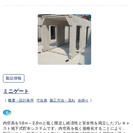
製品情報
ミニゲート
（
概要・設計条件
寸法表
施工方法・流れ
歩掛り
）
内空高を1.0ｍ～2.0ｍと低く限定し経済性と安全性を両立したプレキャ
スト地下式貯水システムです。内空高を低く規格化することにより、