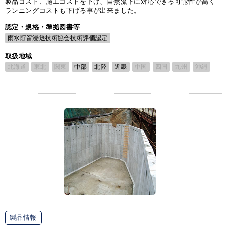
製品コスト、施工コストを下げ、自然流下に対応できる可能性が高く
ランニングコストも下げる事が出来ました。
認定・規格・準拠図書等
雨水貯留浸透技術協会技術評価認定
取扱地域
北海道
東北
関東
中部
北陸
近畿
中国
四国
九州
沖縄
製品情報