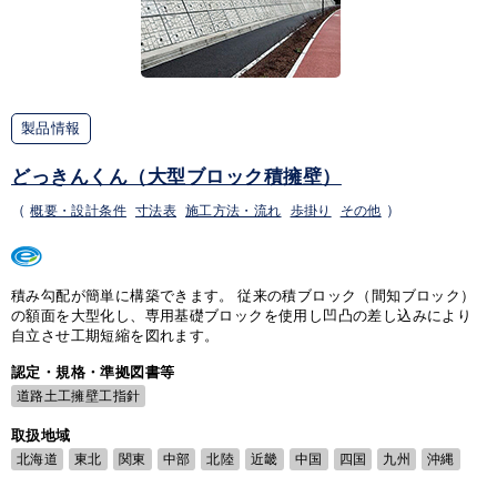
製品情報
どっきんくん（大型ブロック積擁壁）
（
概要・設計条件
寸法表
施工方法・流れ
歩掛り
その他
）
積み勾配が簡単に構築できます。 従来の積ブロック（間知ブロック）
の額面を大型化し、専用基礎ブロックを使用し凹凸の差し込みにより
自立させ工期短縮を図れます。
認定・規格・準拠図書等
道路土工擁壁工指針
取扱地域
北海道
東北
関東
中部
北陸
近畿
中国
四国
九州
沖縄