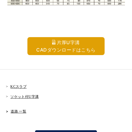
片厚U字溝
CADダウンロードはこちら
KCスラブ
ソケット付U字溝
道路 一覧