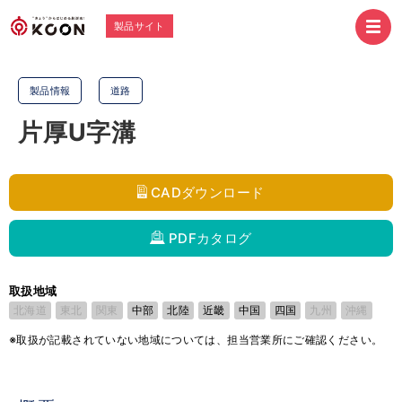
製品サイト
製品情報
道路
片厚U字溝
CADダウンロード
PDFカタログ
取扱地域
北海道
東北
関東
中部
北陸
近畿
中国
四国
九州
沖縄
※取扱が記載されていない地域については、担当営業所にご確認ください。