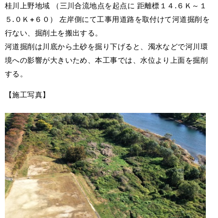
桂川上野地域 （三川合流地点を起点に 距離標１４.６Ｋ～１
５.０Ｋ+６０） 左岸側にて工事用道路を取付けて河道掘削を
行ない、掘削土を搬出する。
河道掘削は川底から土砂を掘り下げると、濁水などで河川環
境への影響が大きいため、本工事では、水位より上面を掘削
する。
【施工写真】