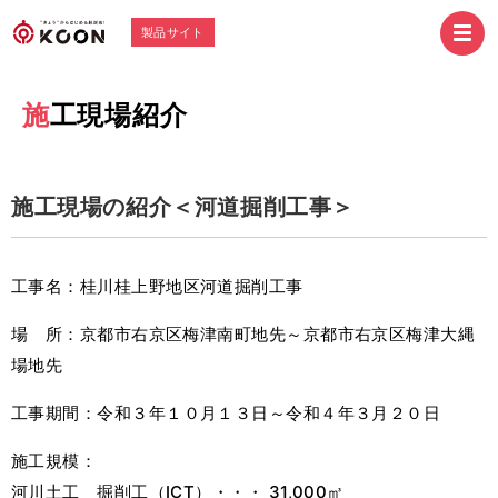
製品サイト
施工現場紹介
施工現場の紹介＜河道掘削工事＞
工事名：
桂川桂上野地区河道掘削工事
場 所：京都市右京区梅津南町地先～京都市右京区梅津大縄
場地先
工事期間：
令和３年１０月１３日～令和４年３月２０日
施工規模：
河川土工 掘削工（ICT）・・・ 31,000㎥