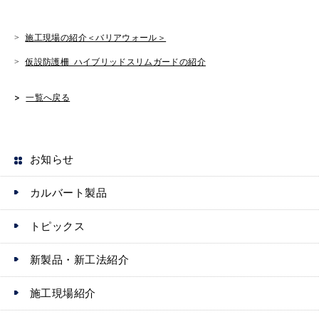
y
s
e
t
e
L
e
e
b
施工現場の紹介＜バリアウォール＞
i
n
r
o
仮設防護柵 ハイブリッドスリムガードの紹介
n
g
o
一覧へ戻る
k
e
k
r
お知らせ
カルバート製品
トピックス
新製品・新工法紹介
施工現場紹介