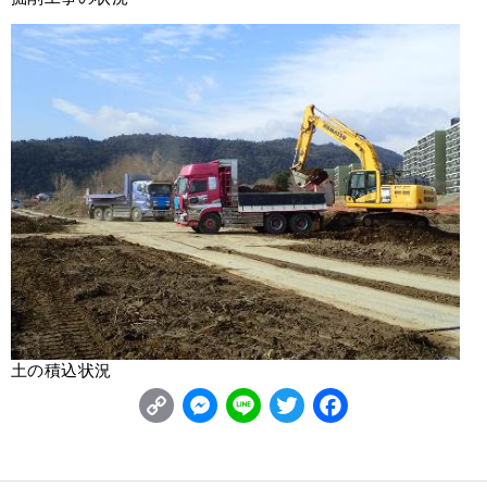
土の積込状況
C
M
L
T
F
o
e
i
w
a
p
s
n
it
c