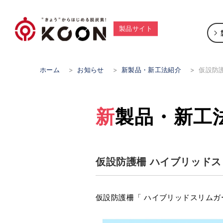
製品サイト
ホーム
>
お知らせ
>
新製品・新工法紹介
>
仮設防
新製品・新工
仮設防護柵 ハイブリッド
仮設防護柵「 ハイブリッドスリムガ