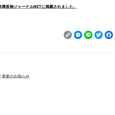
構造物ジャーナルNETに掲載されました。
C
M
L
T
o
e
i
w
p
s
n
it
y
s
e
t
L
e
e
i
n
r
ド更新のお知らせ
n
g
k
e
r