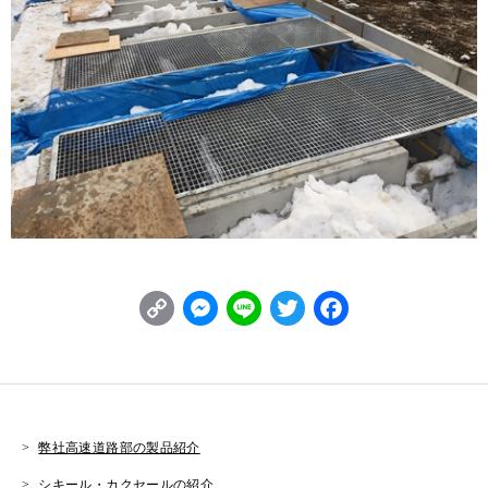
C
M
L
T
F
o
e
i
w
a
p
s
n
it
c
y
s
e
t
e
L
e
e
b
弊社高速道路部の製品紹介
i
n
r
o
シキール・カクセールの紹介