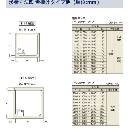
形状寸法図 蓋掛けタイプ他（単位:mm）