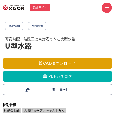
製品サイト
製品情報
水路関連
可変勾配・階段工にも対応できる大型水路
U型水路
CADダウンロード
PDFカタログ
施工事例
特別仕様
災害復旧品
現場打ち→プレキャスト対応