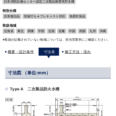
日本消防設備センター認定二次製品耐震性貯水槽
特別仕様
災害復旧品
現場打ち→プレキャスト対応
地震対策品
取扱地域
北海道
東北
関東
中部
北陸
近畿
中国
四国
九州
沖縄
※取扱が記載されていない地域については、担当営業所にご確認ください。
概要・設計条件
寸法表
施工方法・流れ
寸法図 （単位:mm）
Type A 二次製品防火水槽