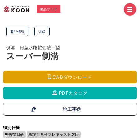
製品サイト
製品情報
道路
側溝 円型水路協会統一型
スーパー側溝
CADダウンロード
PDFカタログ
施工事例
特別仕様
災害復旧品
現場打ち→プレキャスト対応