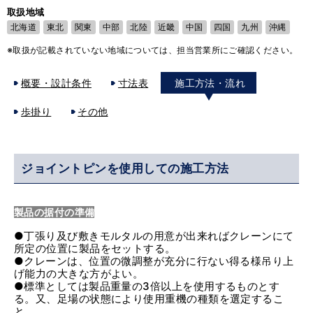
取扱地域
北海道
東北
関東
中部
北陸
近畿
中国
四国
九州
沖縄
※取扱が記載されていない地域については、担当営業所にご確認ください。
概要・設計条件
寸法表
施工方法・流れ
歩掛り
その他
ジョイントピンを使用しての施工方法
製品の据付の準備
●丁張り及び敷きモルタルの用意が出来ればクレーンにて
所定の位置に製品をセットする。
●クレーンは、位置の微調整が充分に行ない得る様吊り上
げ能力の大きな方がよい。
●標準としては製品重量の3倍以上を使用するものとす
る。又、足場の状態により使用重機の種類を選定するこ
と。