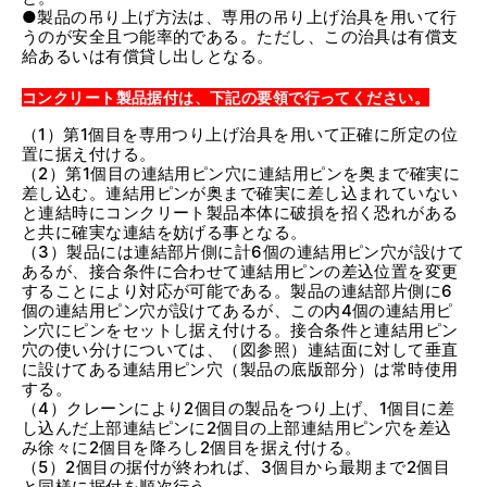
●製品の吊り上げ方法は、専用の吊り上げ治具を用いて行
うのが安全且つ能率的である。ただし、この治具は有償支
給あるいは有償貸し出しとなる。
コンクリート製品据付は、下記の要領で行ってください。
（1）第1個目を専用つり上げ治具を用いて正確に所定の位
置に据え付ける。
（2）第1個目の連結用ピン穴に連結用ピンを奥まで確実に
差し込む。連結用ピンが奥まで確実に差し込まれていない
と連結時にコンクリート製品本体に破損を招く恐れがある
と共に確実な連結を妨げる事となる。
（3）製品には連結部片側に計6個の連結用ピン穴が設けて
あるが、接合条件に合わせて連結用ピンの差込位置を変更
することにより対応が可能である。製品の連結部片側に6
個の連結用ピン穴が設けてあるが、この内4個の連結用ピ
ン穴にピンをセットし据え付ける。接合条件と連結用ピン
穴の使い分けについては、（図参照）連結面に対して垂直
に設けてある連結用ピン穴（製品の底版部分）は常時使用
する。
（4）クレーンにより2個目の製品をつり上げ、1個目に差
し込んだ上部連結ピンに2個目の上部連結用ピン穴を差込
み徐々に2個目を降ろし2個目を据え付ける。
（5）2個目の据付が終われば、3個目から最期まで2個目
と同様に据付を順次行う。