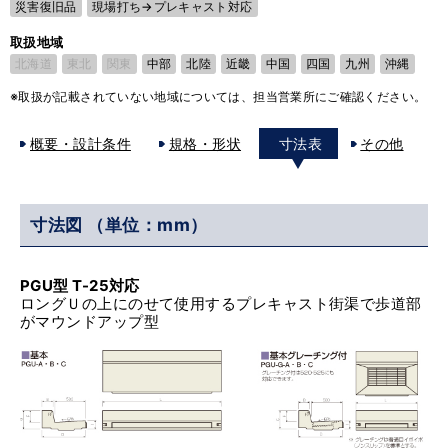
災害復旧品
現場打ち→プレキャスト対応
取扱地域
北海道
東北
関東
中部
北陸
近畿
中国
四国
九州
沖縄
※取扱が記載されていない地域については、担当営業所にご確認ください。
概要・設計条件
規格・形状
寸法表
その他
寸法図 （単位：mm）
PGU型 T-25対応
ロングＵの上にのせて使用するプレキャスト街渠で歩道部
がマウンドアップ型