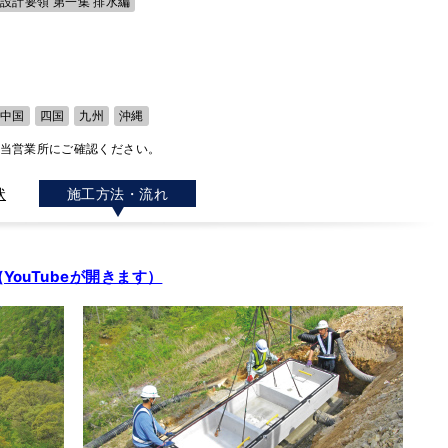
O設計要領 第一集 排水編
中国
四国
九州
沖縄
担当営業所にご確認ください。
状
施工方法・流れ
YouTubeが開きます）