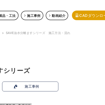
CADダウンロ
製品・工法
施工事例
動画紹介
>
SAVE油水分離ますシリーズ 施工方法・流れ
ますシリーズ
施工事例