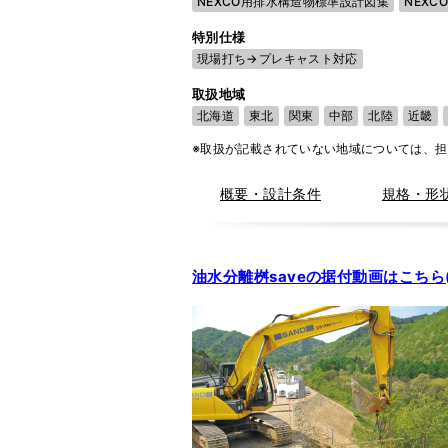
NEXCO用排水構造物標準設計図集
NEXC
特別仕様
現場打ち→プレキャスト対応
取扱地域
北海道
東北
関東
中部
北陸
近畿
※取扱が記載されていない地域については、
概要・設計条件
規格・形
油水分離桝saveの据付動画はこちら(