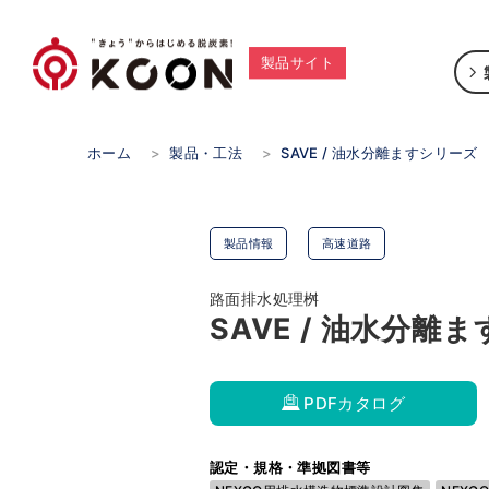
製品サイト
ホーム
>
製品・工法
>
SAVE / 油水分離ますシリーズ
製品情報
高速道路
路面排水処理桝
SAVE / 油水分離
PDFカタログ
認定・規格・準拠図書等