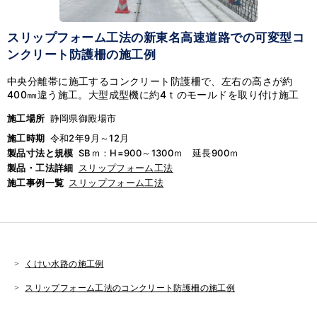
スリップフォーム工法の新東名高速道路での可変型コ
ンクリート防護柵の施工例
中央分離帯に施工するコンクリート防護柵で、左右の高さが約
400
㎜違う施工。大型成型機に約
4
ｔのモールドを取り付け施工
施工場所
静岡県御殿場市
施工時期
令和2年9月～12月
製品寸法と規模
SBｍ：H=900～1300ｍ 延長900ｍ
製品・工法詳細
スリップフォーム工法
施工事例一覧
スリップフォーム工法
くけい水路の施工例
スリップフォーム工法のコンクリート防護柵の施工例