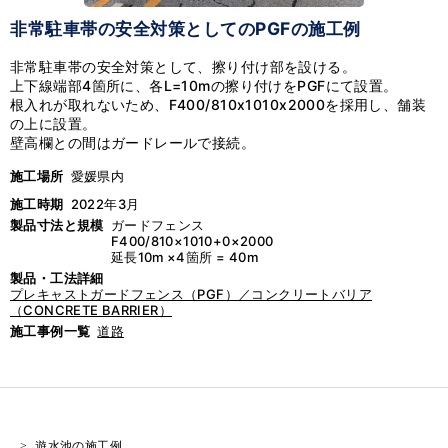
非常駐車帯の安全対策としてのPGFの施工例
非常駐車帯の安全対策として、擦り付け部を設ける。
上下線端部4箇所に、各L=10mの擦り付けをPGFにて設置。
根入れが取れないため、F400/810x1010x2000を採用し、舗装
の上に設置。
壁高欄との間はガードレールで接続。
施工場所
愛媛県内
施工時期
2022年3月
製品寸法と規模
ガードフェンス
F400/810×1010+0×2000
延長10m ×4箇所 = 40m
製品・工法詳細
プレキャストガードフェンス（PGF）／コンクリートバリア
（CONCRETE BARRIER）
施工事例一覧
道路
遊水池の施工例