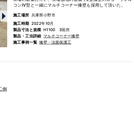
コンⅣ型と一緒にマルチコーナー擁壁も
採用して頂いた。
施工場所
兵庫県小野市
施工時期
2022年10月
製品寸法と規模
H1100 3箇所
製品・工法詳細
マルチコーナー擁壁
施工事例一覧
擁壁・法面保護工
工例