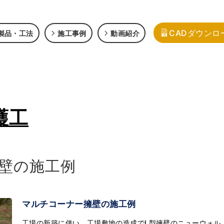
CADダウンロ
製品・工法
施工事例
動画紹介
護工
壁の施工例
マルチコーナー擁壁の施工例
工場の新築に伴い、工場敷地の造成でL型擁壁のニューウォル