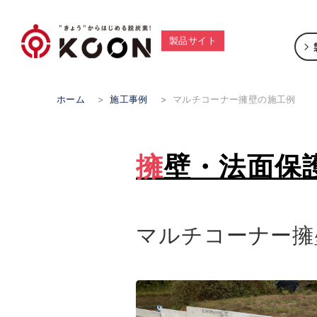
製品サイト
ホーム
>
施工事例
>
マルチコーナー擁壁の施工例
擁壁・法面保
マルチコーナー擁