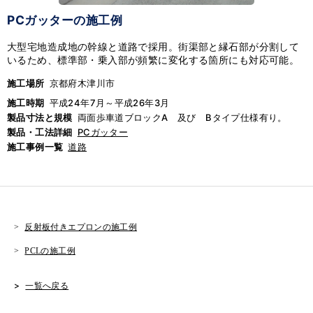
PCガッターの施工例
大型宅地造成地の幹線と道路で採用。街渠部と縁石部が分割して
いるため、標準部・乗入部が頻繁に変化する箇所にも対応可能。
施工場所
京都府木津川市
施工時期
平成24年7月～平成26年3月
製品寸法と規模
両面歩車道ブロックA 及び Bタイプ仕様有り。
製品・工法詳細
PCガッター
施工事例一覧
道路
反射板付きエプロンの施工例
PCLの施工例
一覧へ戻る