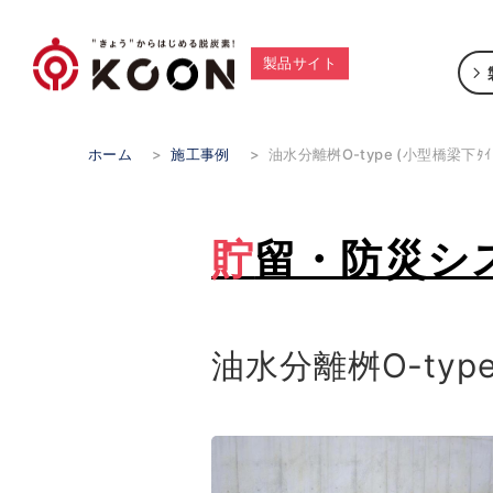
製品サイト
ホーム
>
施工事例
>
油水分離桝O-type (小型橋梁下ﾀｲ
貯留・防災シ
油水分離桝O-type