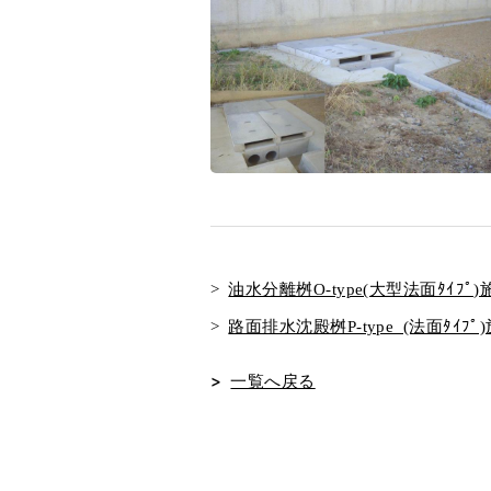
油水分離桝O-type(大型法面ﾀｲﾌﾟ
路面排水沈殿桝P-type (法面ﾀｲﾌﾟ
一覧へ戻る