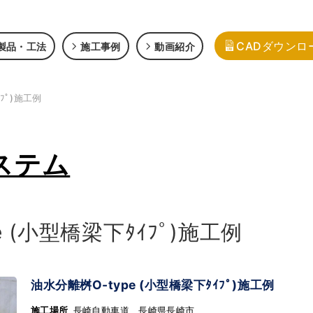
CADダウンロ
製品・工法
施工事例
動画紹介
ﾌﾟ)施工例
ステム
 (小型橋梁下ﾀｲﾌﾟ)施工例
油水分離桝O-type (小型橋梁下ﾀｲﾌﾟ)施工例
施工場所
長崎自動車道 長崎県長崎市