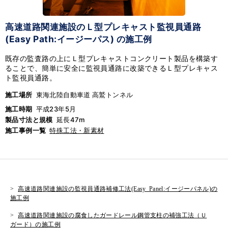
高速道路関連施設のＬ型プレキャスト監視員通路
(Easy Path:イージーパス) の施工例
既存の監査路の上にＬ型プレキャストコンクリート製品を構築す
ることで、簡単に安全に監視員通路に改築できるＬ型プレキャス
ト監視員通路。
施工場所
東海北陸自動車道 高鷲トンネル
施工時期
平成23年5月
製品寸法と規模
延長47m
施工事例一覧
特殊工法・新素材
高速道路関連施設の監視員通路補修工法(Easy Panel:イージーパネル)の
施工例
高速道路関連施設の腐食したガードレール鋼管支柱の補強工法（Ｕ
ガード）の施工例