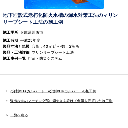
地下埋設式老朽化防火水槽の漏水対策工法のマリン
リーブシート工法の施工例
施工場所
兵庫県川西市
施工時期
平成25年度
製品寸法と規模
容量：40㎥ ﾋﾟｯﾄ数：2箇所
製品・工法詳細
マリンリーブシート工法
施工事例一覧
貯留・防災システム
2分割BOXカルバート・4分割BOXカルバートの施工例
張出歩道のフーチング部に切欠きを設けて側溝を設置した施工例
一覧へ戻る