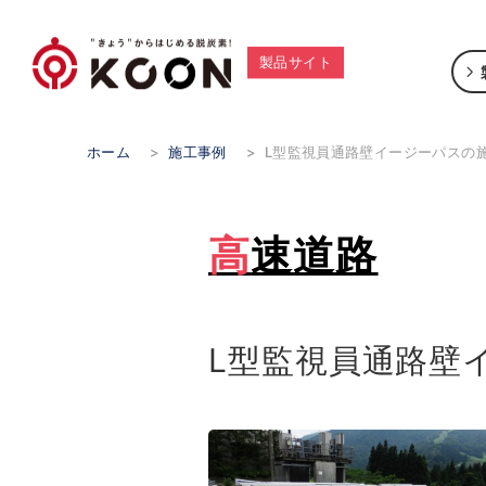
製品サイト
ホーム
>
施工事例
>
Ⅼ型監視員通路壁イージーパスの
高速道路
Ⅼ型監視員通路壁