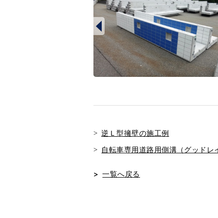
逆Ｌ型擁壁の施工例
自転車専用道路用側溝（グッドレ
一覧へ戻る