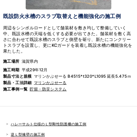
既設防火水槽のスラブ取替えと機能強化の施工例
周辺をシンボルロードとして舗装材を敷き均して整備していく
中、既設水槽の天端を低くする必要が出てきた。舗装材を敷く高
さに合わせて既設水槽のスラブと側壁を斫り、新たにコンクリー
トスラブを設置し、更にKCガードを装着し既設水槽の機能強化を
果たした。
施工場所
滋賀県内
施工時期
平成29年12月
製品寸法と規模
マリンかぶせーる B4515*t320*L1095 延長5.475ｍ
製品・工法詳細
マリンかぶせーる
施工事例一覧
貯留・防災システム
ハレーサルト仕様のＬ型剛性防護柵の施工例
逆Ｌ型擁壁の施工例