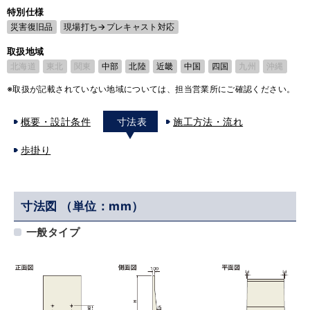
特別仕様
災害復旧品
現場打ち→プレキャスト対応
取扱地域
北海道
東北
関東
中部
北陸
近畿
中国
四国
九州
沖縄
※取扱が記載されていない地域については、担当営業所にご確認ください。
概要・設計条件
寸法表
施工方法・流れ
歩掛り
寸法図 （単位：mm）
一般タイプ