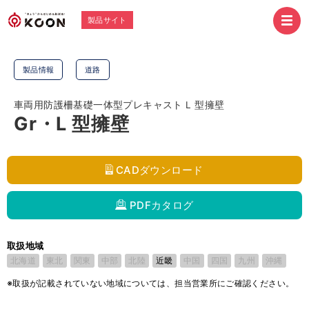
製品サイト
製品情報
道路
車両用防護柵基礎一体型プレキャスト L 型擁壁
Gr・L 型擁壁
CADダウンロード
PDFカタログ
取扱地域
北海道
東北
関東
中部
北陸
近畿
中国
四国
九州
沖縄
※取扱が記載されていない地域については、担当営業所にご確認ください。