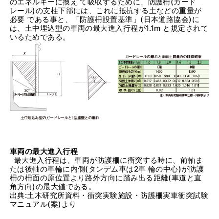
のエネルギーに換え て吸収するために、防護柵(ガード
レール)の支柱下部には、これに抵抗する土などの重量が
必要 である事と、「防護柵設置基準」(日本道路協会)に
は、土中埋込型の車両の最大進入行程が1.1m と規定されて
いるためである。
車両の最大進入行程
最大進入行程は、車両が防護柵に衝突する時に、前軸ま
たは後軸の車輪に内側(タンデム車は2車 輪の中心)が防護
柵の柵面の原位置より路外方向に踏み出る距離(車道と直
角方向)の最大値である。
出典:土木研究所資料・衝突実験施設・防護柵実車衝突試験
マニュアル(案)より