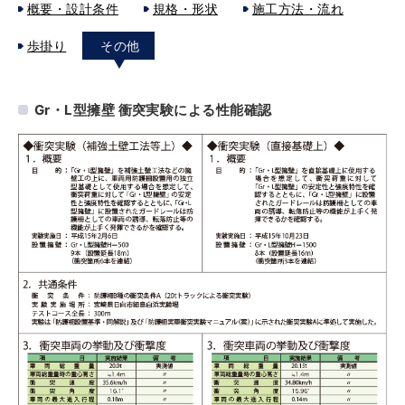
概要・設計条件
規格・形状
施工方法・流れ
歩掛り
その他
Gr・L型擁壁 衝突実験による性能確認