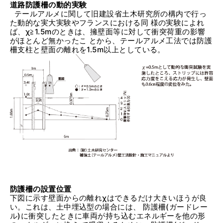
道路防護柵の動的実験
テールアルメに関して旧建設省土木研究所の構内で行っ
た動的な実大実験やフランスにおける同 様の実験によれ
ば、χ≧1.5mのときは、擁壁面等に対して衝突荷重の影響
がほとんど無かったこ とから、テールアルメ工法では防護
柵支柱と壁面の離れを1.5m以上としている。
防護柵の設置位置
下図に示す壁面からの離れχはできるだけ大きいほうが良
い。これは、土中埋込型の場合には、 防護柵(ガードレー
ル)に衝突したときに車両が持ち込むエネルギーを他の形