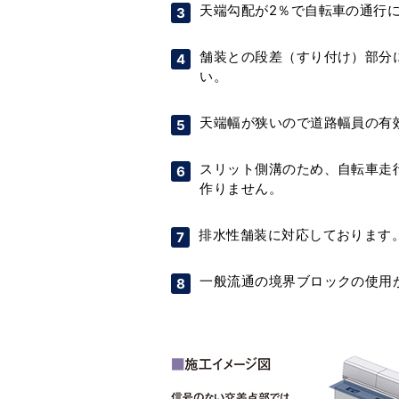
天端勾配が2％で自転車の通行
舗装との段差（すり付け）部分
い。
天端幅が狭いので道路幅員の有
スリット側溝のため、自転車走
作りません。
排水性舗装に対応しております
一般流通の境界ブロックの使用