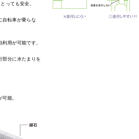
にとっても安全。
に自転車が乗らな
効利用が可能です。
行部分に水たまりを
。
が可能。