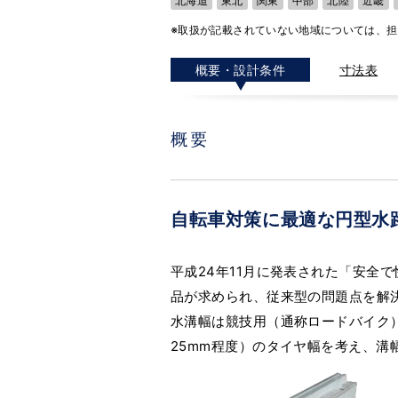
北海道
東北
関東
中部
北陸
近畿
※取扱が記載されていない地域については、
概要・設計条件
寸法表
自転車対策に最適な円型水
平成24年11月に発表された「安全
品が求められ、従来型の問題点を解
水溝幅は競技用（通称ロードバイク）
25mm程度）のタイヤ幅を考え、溝