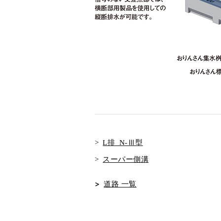
L排 N-Ⅲ型
スーパー側溝
道路 一覧