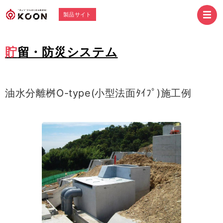
製品サイト
貯留・防災システム
油水分離桝O-type(小型法面ﾀｲﾌﾟ)施工例