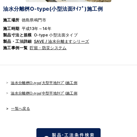
油水分離桝O-type(小型法面ﾀｲﾌﾟ)施工例
施工場所
徳島県鳴門市
施工時期
平成13年～14年
製品寸法と規模
O-type 小型法面タイプ
製品・工法詳細
SAVE / 油水分離ますシリーズ
施工事例一覧
貯留・防災システム
油水分離桝O-type(大型平地ﾀｲﾌﾟ)施工例
油水分離桝O-type(中型平地ﾀｲﾌﾟ)施工例
一覧へ戻る