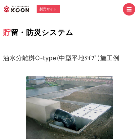
製品サイト
貯留・防災システム
油水分離桝O-type(中型平地ﾀｲﾌﾟ)施工例