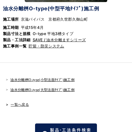
油水分離桝O-type(中型平地ﾀｲﾌﾟ)施工例
施工場所
京滋バイパス 京都府久世郡久御山町
施工時期
平成15年4月
製品寸法と規模
O-type 平地3槽タイプ
製品・工法詳細
SAVE / 油水分離ますシリーズ
施工事例一覧
貯留・防災システム
油水分離桝O-type(小型法面ﾀｲﾌﾟ)施工例
油水分離桝O-type(大型法面ﾀｲﾌﾟ)施工例
一覧へ戻る