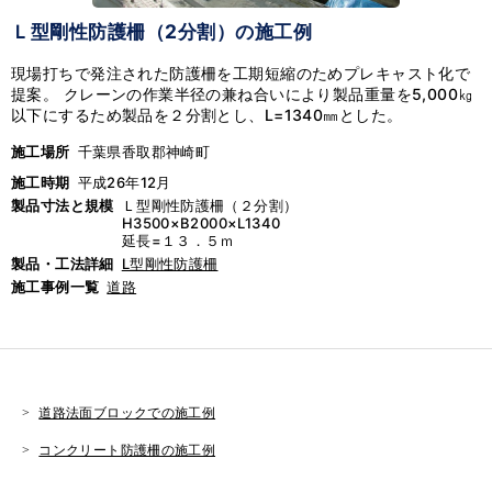
Ｌ型剛性防護柵（2分割）の施工例
現場打ちで発注された防護柵を工期短縮のためプレキャスト化で
提案。 クレーンの作業半径の兼ね合いにより製品重量を5,000㎏
以下にするため製品を２分割とし、L=1340㎜とした。
施工場所
千葉県香取郡神崎町
施工時期
平成26年12月
製品寸法と規模
Ｌ型剛性防護柵（２分割）
H3500×B2000×L1340
延長=１３．５ｍ
製品・工法詳細
L型剛性防護柵
施工事例一覧
道路
道路法面ブロックでの施工例
コンクリート防護柵の施工例