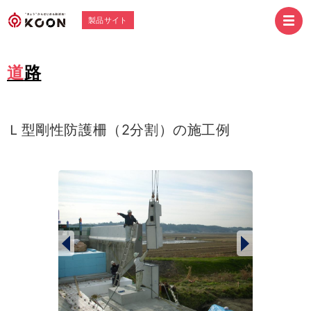
製品サイト
道路
Ｌ型剛性防護柵（2分割）の施工例