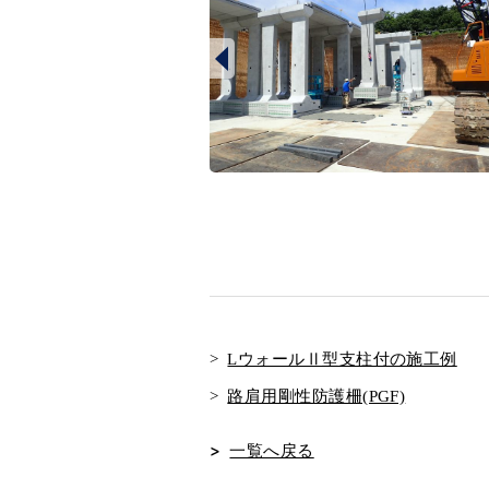
LウォールⅡ型支柱付の施工例
路肩用剛性防護柵(PGF)
一覧へ戻る