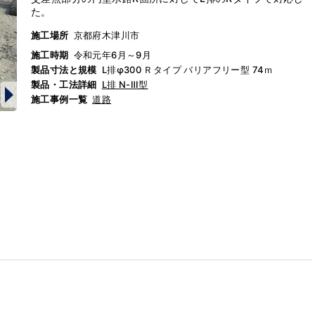
た。
施工場所
京都府木津川市
施工時期
令和元年6月～9月
製品寸法と規模
L排φ300 Ｒタイプ バリアフリー型 74ｍ
製品・工法詳細
L排 N-Ⅲ型
施工事例一覧
道路