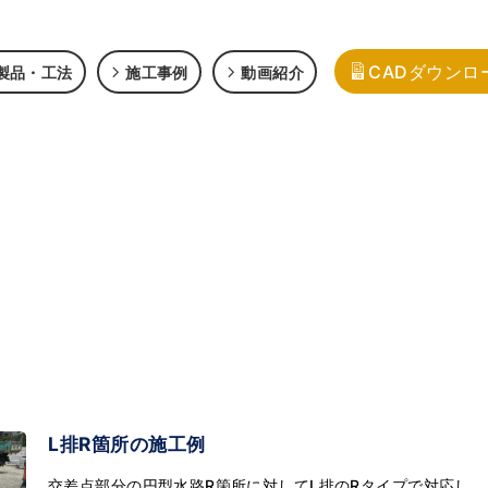
CADダウンロ
製品・工法
施工事例
動画紹介
L排R箇所の施工例
交差点部分の円型水路R箇所に対してL排のRタイプで対応し