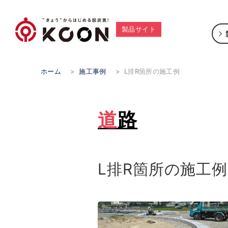
製品サイト
ホーム
>
施工事例
>
L排R箇所の施工例
道路
L排R箇所の施工例