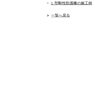
Ｌ型剛性防護柵の施工例
一覧へ戻る